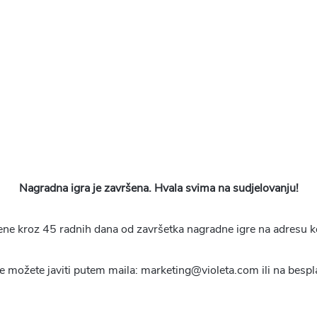
Nagradna igra je završena. Hvala svima na sudjelovanju!
ene kroz 45 radnih dana od završetka nagradne igre na adresu ko
e možete javiti putem maila: marketing@violeta.com ili na bespla